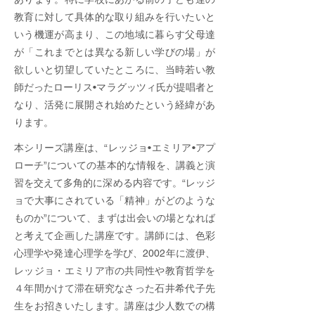
教育に対して具体的な取り組みを行いたいと
いう機運が高まり、この地域に暮らす父母達
が「これまでとは異なる新しい学びの場」が
欲しいと切望していたところに、当時若い教
師だったローリス•マラグッツィ氏が提唱者と
なり、活発に展開され始めたという経緯があ
ります。
本​シリーズ講座は、“レッジョ•エミリア•アプ
ローチ”についての基本的な情報を、講義と演
習を交えて多角的に深
める内容です。“レッジ
ョで大事にされている「精神」がどのような
ものか”について、まずは出会いの場となれば
と考えて企画した講座です。講師には、色彩
心理学や発達心理学を学び、2002年に渡伊、
レッジョ・エミリア市の共同性や教育哲学を
４年間かけて滞在研究なさった石井希代子先
生をお招きいたします。講座は少人数での構