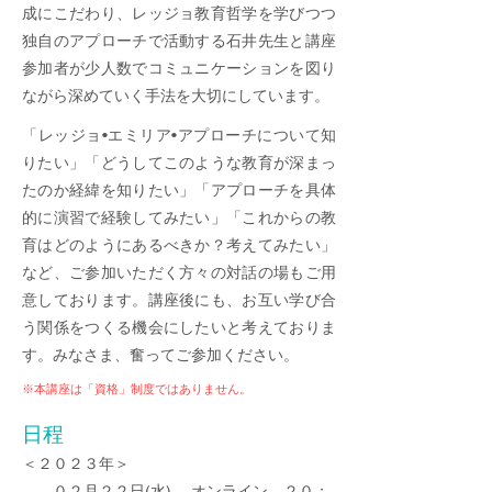
成にこだわり、レッジョ教育哲学を学びつつ
独自のアプローチで活動する石井先生と講座
参加者が少人数でコミュニケーションを図り
ながら深めていく手法を大切にしています。
「レッジョ•エミリア•アプローチについて知
りたい」「どうしてこのような教育が深まっ
たのか経緯を知りたい」「アプローチを具体
的に演習で経験してみたい」「これからの教
育はどのようにあるべきか？考えてみたい」
など、ご参加いただく方々の対話の場もご用
意しております。講座後にも、お互い学び合
う関係をつく
る機会にしたいと考えてお
りま
す。​みなさま、奮ってご参加ください。
※本講座は「資格」制度ではありません。
日
程
＜
２０２
３年＞
０２月２２日(水) オン
ライン ２０：