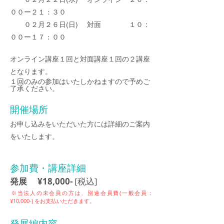
００
ー２１：３０
０２月２６日(日) 対
面 １０：
００ー１７
：０
０
オンライン講座１回と対面講座１回の２講座
となり
ます。
１回のみの参加はいたしかねますので予めご
了承ください。
開催
場所
お申し込みをいただいた方には詳細のご案内
をいたします。
参加費・講座詳細
発展 ¥18,000
-
[税込]
​※当法人
の未会員の方は、別途会員費(一般会員：
¥10,000-) をお支払いただきます。
発展編内容