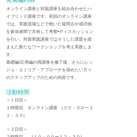
オンライン講座と対面講座を組み合わせたハ
イブリッド講座です。初回のオンライン講座
では、実践現場などで抱いた疑問点や成功例
を参加者間で共有して考察•ディスカッション
を行い、対面実践講座ではそうした課題を踏
まえた新たなワークショップを考え実践しま
す。
基礎編/応用編の両講座を修了
後、さらにレッ
ジョ・エミリア・アプローチを深めたい方々
のステップアップのための内容です。
活
動時
間
＜１日目＞
１時限目 オンライン講座 (２０：００ー２
１：３０)
＜２日目＞
２時限目 (１０：００ー１２：３０)