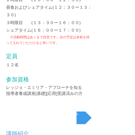
昼食およびシ
ェアタイム(１２：３０ー１３：
３０)
３時限目
(１３：３０ー１６：００)
シェアタイム(１６：００ー１７：００)
※
活動時間はあくまで目安です。次の予定は余裕を持
って入れていただけると幸いです。
定員
１２名
参加資格
レッジョ・エミリア・アプローチを
知る
指導者養成講座[基礎][応用]受講済みの方
[発展] 講習お申込み
講師紹介