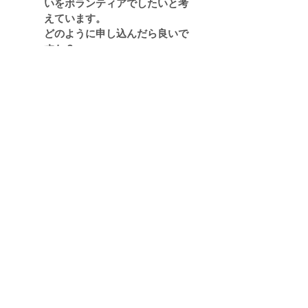
いをボランティアでしたいと考
えています。
​どのように申し込んだら良いで
すか？
A.
お気持ちを持っていただき、ありが
とうございます。
まだ整備が整っておりませんが、各
イベントの際の受付や備品整理、広
報支援等
お願いしたい内容はたくさんありま
すので、今後は会員向けメーリング
リストや
​当法人Facebook等を活用して発信
してまいります。その際にはよろし
くお願いいたします。
Q.
地方在住の者です。