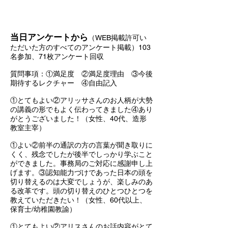
当日アンケートから
（WEB掲載許可い
ただいた方のすべてのアンケート掲載）103
名参加、71枚アンケート回収
質問事項：①満足度 ②満足度理由 ③今後
期待するレクチャー ④自由記入
①とてもよい②アリッサさんのお人柄が大勢
の講義の形でもよく伝わってきました④あり
がとうございました！（女性、40代、造形
教室主宰）
①よい②前半の通訳の方の言葉が聞き取りに
くく、残念でしたが後半でしっかり学ぶこと
ができました。事務局のご対応に感謝申し上
げます。③認知能力づけであった日本の頭を
切り替えるのは大変でしょうが、楽しみのあ
る改革です。頭の切り替えのひとつひとつを
教えていただきたい！（女性、60代以上、
保育士/幼稚園教諭）
①とてもよい②アリスさんのお話内容がとて