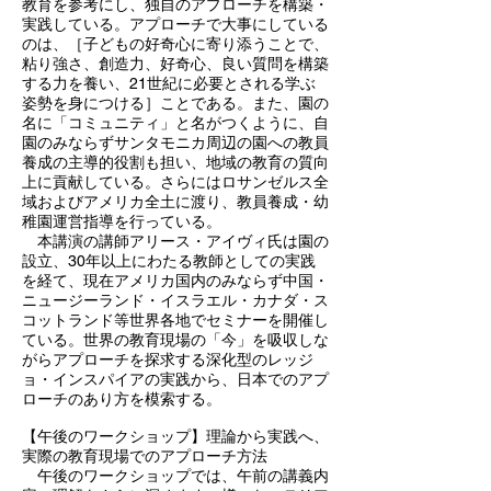
教育を参考にし、独自のアプローチを構築・
実践している。アプローチで大事にしている
のは、［子どもの好奇心に寄り添うことで、
粘り強さ、創造力、好奇心、良い質問を構築
する力を養い、21世紀に必要とされる学ぶ
姿勢を身につける］ことである。また、園の
名に「コミュニティ」と名がつくように、自
園のみならずサンタモニカ周辺の園への教員
養成の主導的役割も担い、地域の教育の質向
上に貢献している。さらにはロサンゼルス全
域およびアメリカ全土に渡り、教員養成・幼
稚園運営指導を行っている。
本講演の講師アリース・アイヴィ氏は園の
設立、30年以上にわたる教師としての実践
を経て、現在アメリカ国内のみならず中国・
ニュージーランド・イスラエル・カナダ・ス
コットランド等世界各地でセミナーを開催し
ている。世界の教育現場の「今」を吸収しな
がらアプローチを探求する深化型のレッジ
ョ・インスパイアの実践から、日本でのアプ
ローチのあり方を模索する。
【午後のワークショップ】理論から実践へ、
実際の教育現場でのアプローチ方法
午後のワークショップでは、午前の講義内