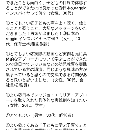
できたことも面白く、子どもの目線で体感す
ることができたのは良かった③日本のreggio
インスパイヤって何？（女性、30代）
①とてもよい②子どもの声をよく聴く、信じ
ることと疑うこと、大切なメッセージをいた
だきました！勇気が出ました！③日本の
reggio インスパイヤって何？（女性、40
代、保育士/幼稚園教諭）
①とてもよい②実際の動画など実例を元に具
体的なアプローチについて学ぶことができた
ので③日本でレッジョなどの幼児教育を実践
されている方の講演。同じような興味の方が
集まっていると思うので交流できる時間があ
ると良いと思いました。（女性、30代、会
社員/公務員）
①よい②日本でレッジョ・エミリア・アプロ
ーチを取り入れた具体的な実践例を知りたい
（女性、20代、学生）
①とてもよい（男性、30代、経営者）
①よい②よくある「子どもに学ぶ子育て」と