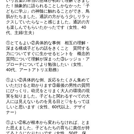
いう言葉の本当の意味が初めて理解できまし
た！抽象的に語られることしかなかった「子
どもに学ぶ」の神髄に触れることができ、鳥
肌がたちました。通訳の方がもう少しリラッ
クスしていたらな～と感じました。通訳の方
も楽しんでもらいたかったです（女性、40
代、主婦/主夫）
①とてもよい②具体的な事例 相互の理解・
深まる構成子どもの話をきくこと 質問する
力についてすぐに生かせるヒントを 概念的
質問について理解が深まった③レッジョ・ア
プローチについてより勉強したい（女性、
40代、アートアトリエ勤務）
①よい②具体的な例、反応をたくさん集めて
いただけると助かります③最後の男性の質問
にびっくり。幼児をとりまく大人の環境の現
実を知りました。子どもと関わるすべての大
人には見えないものを見る目と♡をもってほ
しいと思います（女性、60代以上、デザイ
ナー）
①よい②私が根本から変わらなければ、とま
た思えました。子どもたちの育ちに責任が持
てるようになりたいです（女性、50代、保