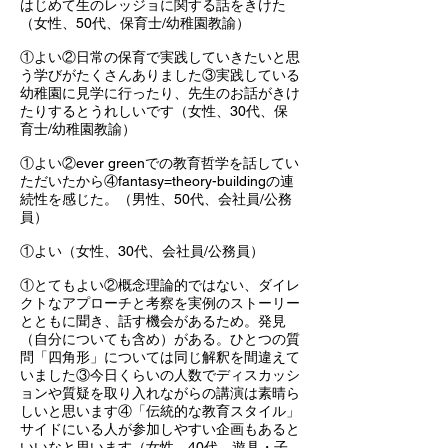
はじめて生のレッジョに関する話をきけた
（女性、50代、保育士/幼稚園教諭）
①よい②日常の保育で実践していきたいと思
う学びがたくさんありました③実践している
幼稚園に見学に行ったり、先生のお話がきけ
たりするとうれしいです（女性、30代、保
育士/幼稚園教諭）
①よい②ever greenでの教育哲学を話してい
ただいたから④fantasy=theory-buildingの連
続性を感じた。（男性、50代、会社員/公務
員）
①よい（女性、30代、会社員/公務員）
①とてもよい②概念理論的ではない、ダイレ
クトなアプローチと考察を実例のストーリー
とともに聞き、話す機会があるため。発見
（自分についても含め）がある。ひとつの質
問「四角形」については同じ解釈を間違えて
いました③今日くらいの人数でディスカッシ
ョンや質疑を取り入れながらの講演は素晴ら
しいと思います④「伝統的な教育スタイル」
サイドにいる人が参加しやすい企画もあると
いいなと思います（女性、40代、遊具・子