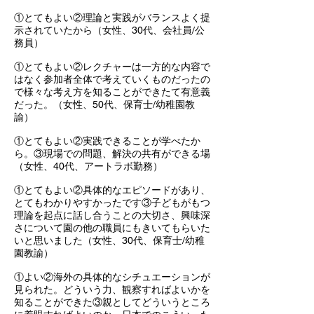
①とてもよい②理論と実践がバランスよく提
示されていたから（女性、30代、会社員/公
務員）
①とてもよい②レクチャーは一方的な内容で
はなく参加者全体で考えていくものだったの
で様々な考え方を知ることができたて有意義
だった。（女性、50代、保育士/幼稚園教
諭）
①とてもよい②実践できることが学べたか
ら。③現場での問題、解決の共有ができる場
（女性、40代、アートラボ勤務）
①とてもよい②具体的なエピソードがあり、
とてもわかりやすかったです③子どもがもつ
理論を起点に話し合うことの大切さ、興味深
さについて園の他の職員にもきいてもらいた
いと思いました（女性、30代、保育士/幼稚
園教諭）
①よい②海外の具体的なシチュエーションが
見られた。どういう力、観察すればよいかを
知ることができた③親としてどういうところ