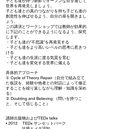
子ども達が持つ新鮮でオープンな目を通して
世界を再発見しましょう。
子ども達との真のつながりを持ち子ども達の
創造性を伸ばせるよう、自分の扉を開きまし
ょう。
この講演とワークショップでは教師が効果的
に下記のことができるようになるよう、探究
します。
・子ども達の”不思議”を再発見する
・子ども達をより高いレベルの思考に惹きつ
ける
・子ども達の生涯に渡る気質を育む
・子ども達を変化する世界に備える
具体的アプローチ
① Cycle of Theory Repair（自分で組み立て
た仮説を、経験や他者との対話によって修正
することを繰り返しながら理解・知識を深め
る）
② Doubting and Believing （問いを持つこ
と、そして信じること）
講師出版物およびTEDx talks
• 2012 TEDx サンセットパーク
比喩とメタ認知