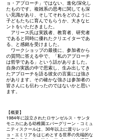
ョ・アプローチ」ではない、進化/深化し
たものです。複雑系の思考に関しても深
い見識があり、そしてそれをどのように
子どもたちに育んでもらうか、大きなヒ
ントをいただきました。
アリース氏は実践者、教育者、研究者
であると同時に優れたクリエイターであ
る、と感銘を受けました。
ワークショップの最後に、参加者から
の質問に答える中で、「私のアプローチ
は哲学である」という話がありました。
自身の実践の中で思索し、生み出してき
たアプローチを語る彼女の言葉には強さ
があります。その確かな強さは参加者の
皆さんにも伝わったのではないかと思い
ます。
【概要】
1984年に設立されたロサンゼルス・サンタ
モニカにある幼稚園エバーグリーン・コミュ
ニティスクールは、30年以上に渡りレッジ
ョ・エミリアをはじめとする世界の先端的な