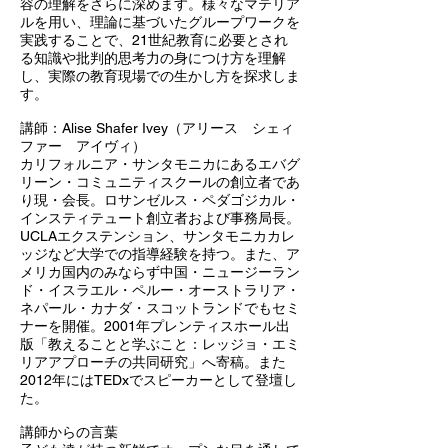
容の理解をさらに深めます。様々なマテリア
ルを用い、理論に基づいたグループワークを
実践することで、21世紀教育に必要とされ
る知識や批判的思考力の身につけ方を理解
し、実際の教育現場での生かし方を探求しま
す。
講師：Alise Shafer Ivey（アリース シェィ
ファー アイヴィ）
カリフォルニア・サンタモニカにあるエバグ
リーン・コミュニティスクールの創立者であ
り現・会長。ロサンゼルス・ペダゴジカル・
インスティテュート創立者および事務局長。
UCLAエクステンション、サンタモニカカレ
ッジなど大学での指導経験を持つ。また、ア
メリカ国内のみならず中国・ニュージーラン
ド・イスラエル・ペルー・オーストラリア・
ネパール・カナダ・スコットランドでもセミ
ナーを開催。2001年プレンティスホール出
版「教えることと学ぶこと：レッジョ・エミ
リアアプローチの共同研究」へ寄稿。また
2012年にはTEDxでスピーカーとして登壇し
た。
講師からの言葉