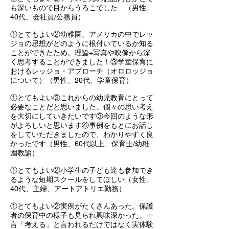
も深いもので目からうろこでした （男性、
40代、会社員/公務員）
①とてもよい②幼稚園、アメリカの中でレッ
ジョの思想がどのように根付いているか知る
ことができたため。理論+写真や映像から深
く思考することができました！③学童保育に
おけるレッジョ・アプローチ（オロロッジョ
について）（男性、20代、学童保育）
①とてもよい②これからの幼児教育にとって
必要なことだと思いました。個々の思い考え
を大切にしていきたいです③今回のような形
がよろしいと思います④事例をもとにお話し
をしていただきましたので、わかりやすく良
かったです（男性、60代以上、保育士/幼稚
園教諭）
①とてもよい②小学生の子ども達も参加でき
るような短期スクールをしてほしい（女性、
40代、主婦、アートアトリエ勤務）
①とてもよい②実例がたくさんあった。保護
者の保育中の様子も見られ興味深かった。一
言「考える」と言われるだけではなく実体験