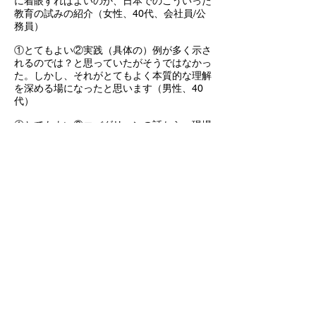
に着眼すればよいのか、日本でのこういった
教育の試みの紹介（女性、40代、会社員/公
務員）
①とてもよい②実践（具体の）例が多く示さ
れるのでは？と思っていたがそうではなかっ
た。しかし、それがとてもよく本質的な理解
を深める場になったと思います（男性、40
代）
①とてもよい②エバグリーンの話から、現場
でもいかせそうなヒントをたくさんいただけ
ました。ありがとうございました（女性、
30代、保育士/幼稚園教諭）
①とてもよい②プレゼンテーションがわかり
やすかったため！④ありがとうございまし
た！（女性、30代、フリーランス）
①よい②レッジョエミリア興味ありつつも理
解が漠然としていたので良い機会でした④あ
りがとうございました！（女性、20代、会
社員/公務員）
①とてもよい（男性、50代、その他）