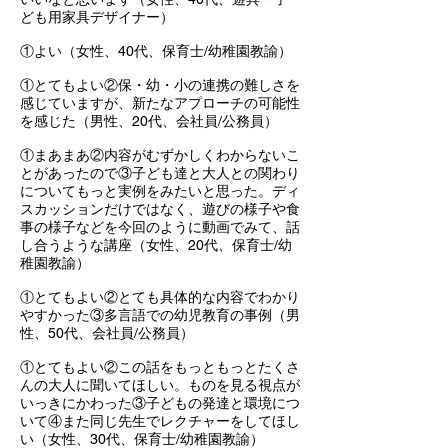
ども用家具デザイナー）
①よい（女性、40代、保育士/幼稚園教諭）
①とてもよい②保・幼・小の連携の難しさを
感じていますが、新たなアプローチの可能性
を感じた（男性、20代、会社員/公務員）
①まあまあ②内容がむずかしくわからないこ
とがあったので③子ども達と大人との関わり
についてもっと実例をみたいと思った。ディ
スカッションだけではなく、遊びの様子や食
事の様子などを今回のように動画でみて、話
し合うような講座（女性、20代、保育士/幼
稚園教諭）
①とてもよい②とても具体的な内容でわかり
やすかった③多言語での幼児教育の事例（男
性、50代、会社員/公務員）
①とてもよい②この話をもっともっとたくさ
んの大人に聞いてほしい。ものを見る視点が
いっきにかわった③子どもの発達と環境につ
いて④また同じ先生でレクチャーをしてほし
い（女性、30代、保育士/幼稚園教諭）