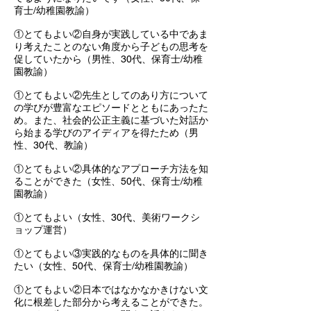
育士/幼稚園教諭）
①とてもよい②自身が実践している中であま
り考えたことのない角度から子どもの思考を
促していたから（男性、30代、保育士/幼稚
園教諭）
①とてもよい②先生としてのあり方について
の学びが豊富なエピソードとともにあったた
め。また、社会的公正主義に基づいた対話か
ら始まる学びのアイディアを得たため（男
性、30代、教諭）
①とてもよい②具体的なアプローチ方法を知
ることができた（女性、50代、保育士/幼稚
園教諭）
①とてもよい（女性、30代、美術ワークシ
ョップ運営）
①とてもよい③実践的なものを具体的に聞き
たい（女性、50代、保育士/幼稚園教諭）
①とてもよい②日本ではなかなかきけない文
化に根差した部分から考えることができた。